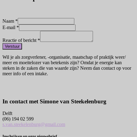
Naam
*
E-mail
*
Reactie of bericht
*
Verstuur
Wil je als zorgverlener, -organisatie, maatschap of praktijk weer/
meer en moeitelozer van betekenis zijn? Omdat je energie kan
steken in de zaken die van waarde zijn? Neem dan contact op voor
meer info of een intake.
In contact met Simone van Steekelenburg
Delft
(06) 194 02 599
s.van.steekelenburg@gmail.com
Inschrijven op onze nieuwsbrief