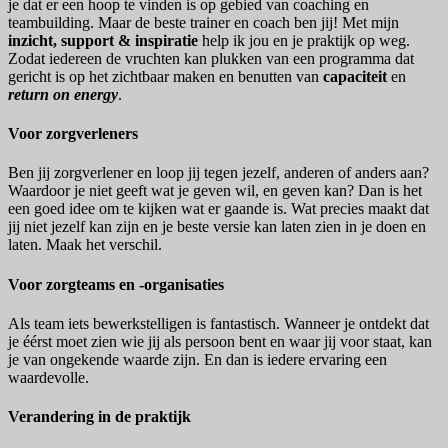
je dat er een hoop te vinden is op gebied van coaching en
teambuilding. Maar de beste trainer en coach ben jij! Met mijn
inzicht, support & inspiratie
help ik jou en je praktijk op weg.
Zodat iedereen de vruchten kan plukken van een programma dat
gericht is op het zichtbaar maken en benutten van
capaciteit
en
return on energy
.
Voor
Voor zorgverleners
zorgverleners
Ben jij zorgverlener en loop jij tegen jezelf, anderen of anders aan?
Waardoor je niet geeft wat je geven wil, en geven kan? Dan is het
een goed idee om te kijken wat er gaande is. Wat precies maakt dat
jij niet jezelf kan zijn en je beste versie kan laten zien in je doen en
laten. Maak het verschil.
Voor
Voor zorgteams en -organisaties
zorgteams
en
Als team iets bewerkstelligen is fantastisch. Wanneer je ontdekt dat
-
je éérst moet zien wie jij als persoon bent en waar jij voor staat, kan
organisaties
je van ongekende waarde zijn. En dan is iedere ervaring een
waardevolle.
Verandering
Verandering in de praktijk
in