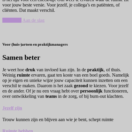
voor jouw beste versie. Voor jezelf, je collega’s en patiënten, of
cliënten. Dat maakt verschil.
Lees meer
Aan de slag
Voor (huis-)artsen en praktijkmanagers
Samen beter
Je weet hoe
druk
van invloed kan zijn. In de
praktijk
, of thuis.
Weinig
ruimte
ervaren, gaat ten koste van een boel goeds. Namelijk
op je eigen en unieke wijze jouw capaciteit kunnen inzetten om een
verschil te maken. Daarom is het zaak
gezond
te kiezen. Voor jezelf
en de ander. Of je nu een vraag hebt over
persoonlijk
functioneren,
over ontwikkeling van
teams
in de zorg, of bij burn-out klachten.
Jezelf zijn
Trouw kunnen zijn en blijven aan wie je bent, schept ruimte
Ruimte hebben