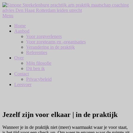
Naar
de
inhoud
Menu
springen
Home
Aanbod
Voor zorgverleners
Voor zorgteams en -organisaties
Verandering in de praktijk
Referenties
Over
Mijn filosofie
Dit ben ik
Contact
Privacybeleid
Leesvoer
Jezelf zijn
voor elkaar | in de praktijk
Wanneer je in de praktijk niet (meer) waarmaakt waar je voor staat,
is het tijd voor een check-up. Om weer te ervaren waar de ruimte zit